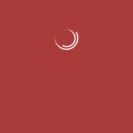
Av. Humberto de Campos, 77,
Pio Corrêa - Criciúma/SC
CEP:88-811-570
(48) 3411-6336
(48) 3411-6998
@aprsolucoes
@aprsolucoes
<